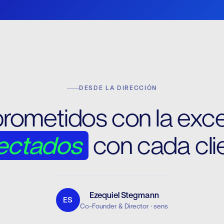
DESDE LA DIRECCIÓN
ometidos con la exce
ectados
con cada clie
Ezequiel Stegmann
ES
Co-Founder & Director · sens