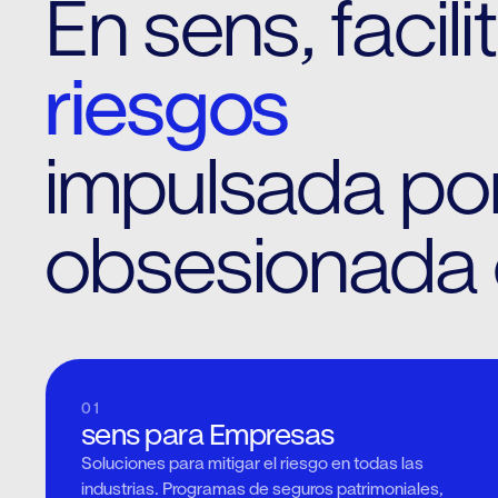
En sens, facil
riesgos
impulsada por
obsesionada 
01
sens para Empresas
Soluciones para mitigar el riesgo en todas las
industrias. Programas de seguros patrimoniales,