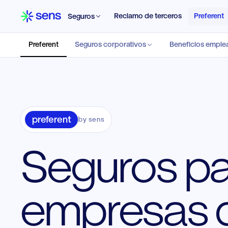
Reclamo de terceros
Preferent
Seguros
Preferent
Seguros corporativos
Beneficios empl
OFERTA POR INDUSTRIA
Agroindustria
Educa
Granizo, maquinaria, agricultura y cadena de
Institu
preferent
by sens
comercialización.
progra
Seguros p
Organización de Eventos
Fabric
Cancelación, RC, equipos y producciones
Incendi
puntuales.
produc
empresas 