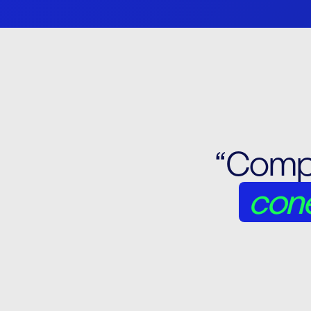
“Compr
con