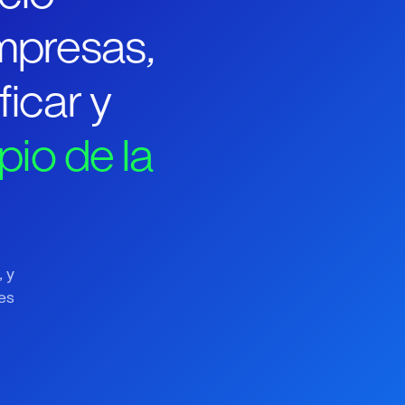
empresas,
icar y
pio de la
 y
es