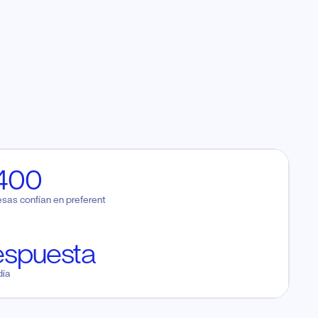
400
sas confían en preferent
espuesta
día