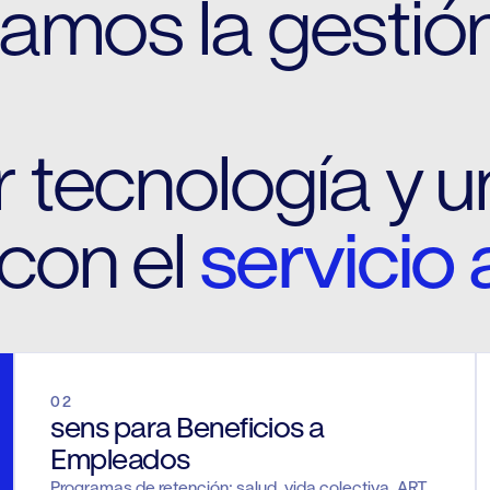
itamos la gestió
 tecnología y u
con el
servicio a
02
sens para Beneficios a
Empleados
Programas de retención: salud, vida colectiva, ART,