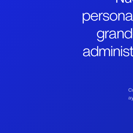
personal
grand
administ
C
ay