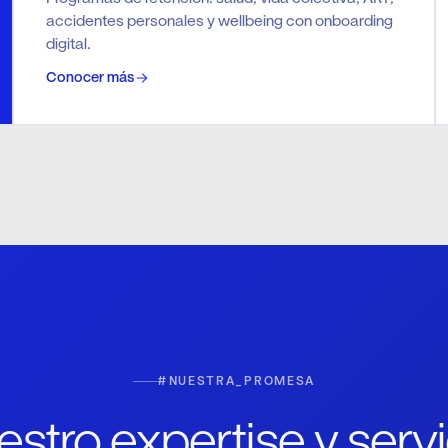
accidentes personales y wellbeing con onboarding
digital.
Conocer más
#NUESTRA_PROMESA
estro expertise y servi