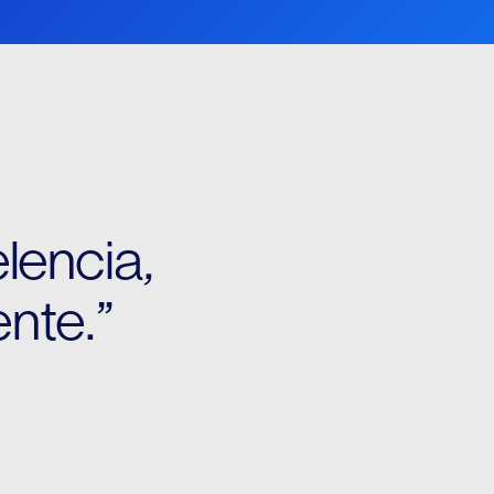
lencia,
nte.”