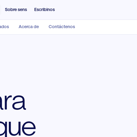
Sobre sens
Escribinos
eados
Acerca de
Contáctenos
ción
Minoristas y Mayoristas
ciones, colegios, universidades y
Comercios, cadenas, distribuci
mas educativos.
ara
ación industrial
Construcción
o, lucro cesante, maquinaria y
Todo riesgo construcción, RC p
tos.
caución.
que