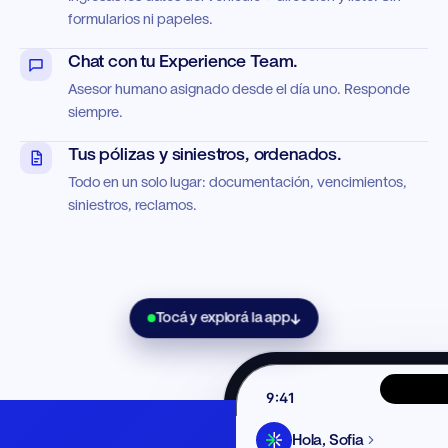
formularios ni papeles.
2
Chat con tu Experience Team.
3
Asesor humano asignado desde el día uno. Responde
siempre.
4
Tus pólizas y siniestros, ordenados.
Todo en un solo lugar: documentación, vencimientos,
5
siniestros, reclamos.
6
0
7
1
Tocá y explorá la app
↓
8
2
9:41
9
3
Hola,
Sofia