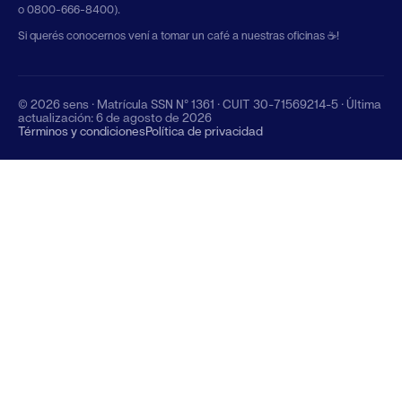
o 0800-666-8400).
Si querés conocernos vení a tomar un café a nuestras oficinas
☕!
©
2026
sens · Matrícula SSN N° 1361 · CUIT 30-71569214-5 ·
Última
actualización:
6 de agosto de 2026
Términos y condiciones
Política de privacidad