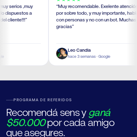
 serios ,muy
“
Muy recomendable. Exelente atención y
dispuestos a
por sobre todo, y muy importante, hablas
cliente!!!
”
con personas y no con un bot. Muchas
gracias
”
Leo Candia
hace 3 semanas
· Google
PROGRAMA DE REFERIDOS
Recomendá sens y
ganá
$50.000
por cada amigo
que asegures.