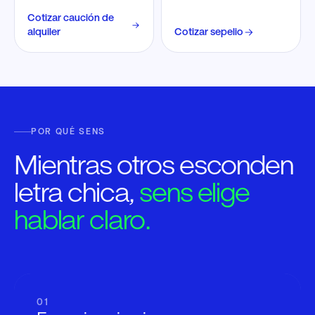
Cotizar
caución de
alquiler
Cotizar
sepelio
POR QUÉ SENS
Mientras otros esconden
letra chica,
sens elige
hablar claro.
01